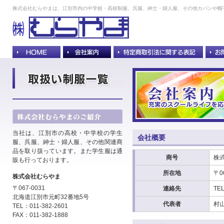
株式会社むらやまは、江別市内の中学校・高校制服、呉服、紳士・婦人服、その他カバンや帽
当社は、江別市の高校・中学校の学生
会社概要
服、呉服、紳士・婦人服、その他関連商
品を取り扱っています。また学生服は通
商号
株
販も行っております。
所在地
〒0
株式会社むらやま
〒067-0031
連絡先
TE
北海道江別市元町32番地5号
代表者
村
TEL：011-382-2601
FAX：011-382-1888